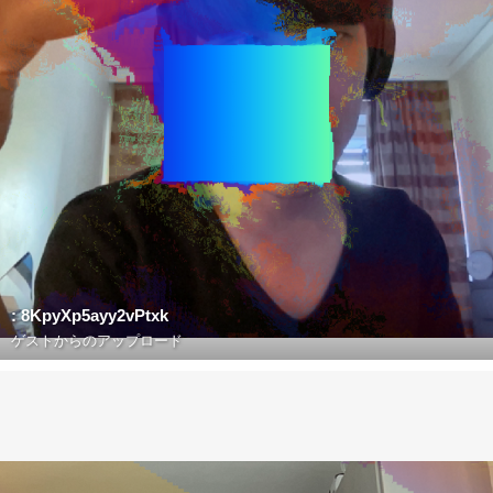
: 8KpyXp5ayy2vPtxk
ゲストからのアップロード