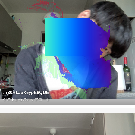
: r30HkJpX5ypE8QDE
ゲストからのアップロード