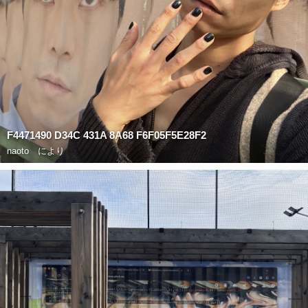
F4471490 D34C 431A 8A68 F6F05F5E28F2
naoto
により