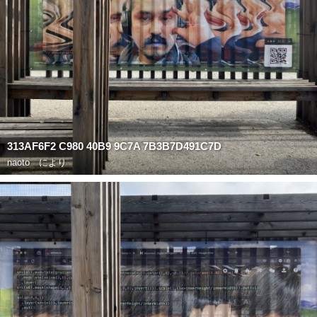
313AF6F2 C980 40B9 9C7A 7B3B7D491C7D
naoto
により