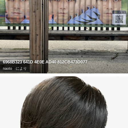
6968B323 641D 4E0E AD40 812CB473D077
naoto
により