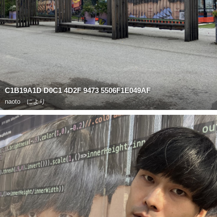
C1B19A1D D0C1 4D2F 9473 5506F1E049AF
naoto
により