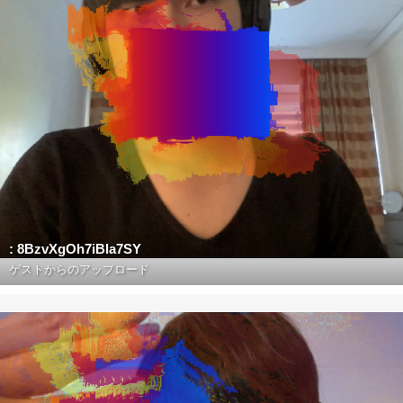
: 8BzvXgOh7iBla7SY
ゲストからのアップロード