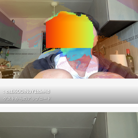
: csB6ODINuY1tdeHd
ゲストからのアップロード