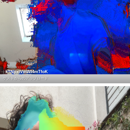
: kTNpxtVmWI4mTfoK
ゲストからのアップロード