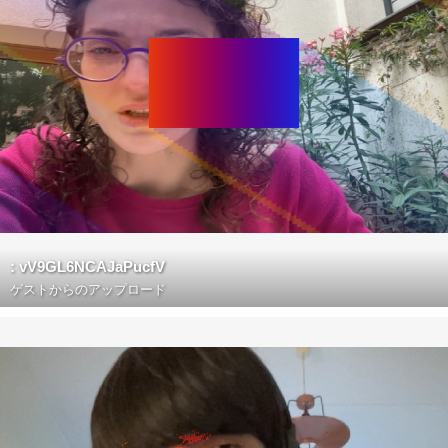
: vV9GL6NCAJaPucfV
ゲストからのアップロード