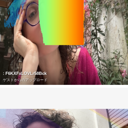
: F6KXFxLOVLr58Bck
ゲストからのアップロード