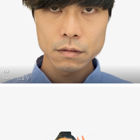
na
naoto
により