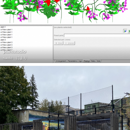
plantstudio
naoto
により