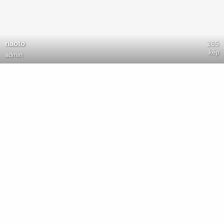
naoto
265
kép
admin